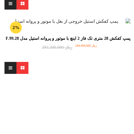
2%
پمپ کفکش 28 متری تک فاز 2 اینچ با موتور و پروانه استیل مدل F.99.28
قیمت
قیمت
ریال
284،400،000
ریال
291،200،000
اصلی
فعلی
ریال 291،200،000
ریال 284،400،000
بود.
است.