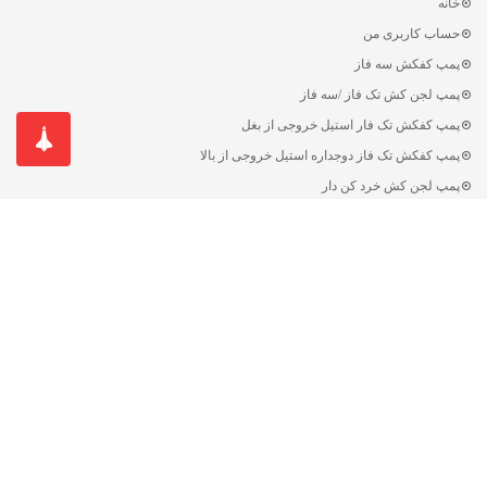
خانه
حساب کاربری من
پمپ کفکش سه فاز
پمپ لجن کش تک فاز /سه فاز
پمپ کفکش تک فار استیل خروجی از بغل
پمپ کفکش تک فاز دوجداره استیل خروجی از بالا
پمپ لجن کش خرد کن دار
پمپ خانگی سوپر سایلنت و هوشمند
تماس با نگین پمپ
درباره نگین پمپ
دسته‌ها
پمپ مطیع
پمپ کفکش
پمپ لجن کش