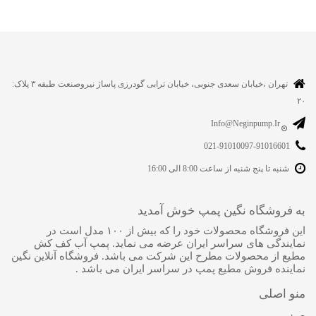
تهران ،خیابان سعدی جنوبی، خیابان ترابی گودرزی پاساژ نیروصنعت طبقه ۳ پلاک:
۲۰
Info@neginpump.ir
021-91010097-91016601
شنبه تا پنج شنبه از ساعت 8:00 الی 16:00
به فروشگاه نگین پمپ خوش آمدید
این فروشگاه محصولات خود را که بیش از ۱۰۰ مدل است در
نمایندگی های سراسر ایران عرضه می نماید. پمپ آب کف کش
مطیع از محصولات مطرح این شرکت می باشد. فروشگاه آنلاین نگین
نماینده فروش مطیع پمپ در سراسر ایران می باشد .
منو اصلی