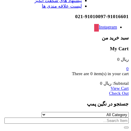
پیشنهاد های شگفت انگیز
لیست علاقه مندی ها
021-91010097-91016601
Instagram
سبد خرید من
My Cart
ریال
0
0
There are
0 item(s)
in your cart
Subtotal:
ریال
0
View Cart
Check Out
جستجو در نگین پمپ