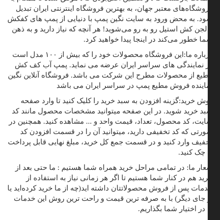
وشگاه‌های معتبر جهان، به بهترین فروشگاه اینترنتی ایران تبدیل
د. به محض ورود به سایت نگین پمپ با دنیایی از پمپ های کفکش
لجن کش استیل رو به رو می‌شوید! هر آنچه که نیاز دارید و به ذهن
ا خطور می‌کند در اینجا پیدا خواهید کرد.
باره ما:
این فروشگاه محصولات خود را که بیش از ۱۰۰ مدل است
 نمایندگی های سراسر ایران عرضه می نماید. پمپ آب کف کش
یع از محصولات مطرح این شرکت می باشد. فروشگاه آنلاین نگین
اینده فروش مطیع پمپ در سراسر ایران می باشد
ش خرید:
گزینه افزودن به سبد خرید را کلیک کنید تا وارد صفحه
د خرید شوید. در این صفحه میتوانید مشخصات محصول مانند کد
یت، کد محصول، تعداد، قیمت واحد و ... مشاهده کنید. همچنین در
رتی که کد تخفیفی دارید، میتوانید آن را در قسمت افزودن کد
فیف وارد کنید و در قسمت جمع کل خرید، مبلغ نهایی قابل پرداخت
 چک کنید.
ار ما:
در تمامی مراحل خرید همراه شما هستیم : ما حتی بعد از
ید هم در کنار شما هستیم تا اگر هر زمانی نیاز به استفاده از
مات پس از فروش محصولاتتان داشته اید(چه از ما خرید کرده‌اید یا
 جای دیگر) با به صرفه ترین قیمت و راحت ترین روش این خدمات
 در اختیار شما بگذاریم.