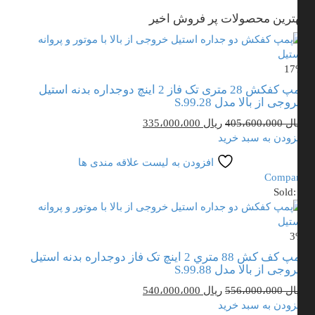
ترین محصولات پر فروش اخیر
1
پمپ کفکش 28 متری تک فاز 2 اینچ دوجداره بدنه استیل
وجی از بالا مدل S.99.28
قیمت
قیمت
ال
405،600،000
ریال
335،000،000
اصلی
فعلی
زودن به سبد خرید
ریال 405،600،000
ریال 335،000،000
افزودن به لیست علاقه مندی ها
بود.
است.
Compa
Sold
3
پمپ کف کش 88 متري 2 اینچ تک فاز دوجداره بدنه استیل
وجی از بالا مدل S.99.88
قیمت
قیمت
ال
556،000،000
ریال
540،000،000
اصلی
فعلی
زودن به سبد خرید