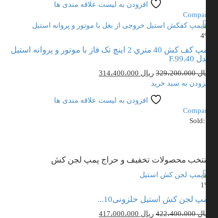
افزودن به لیست علاقه مندی ها
Compa
4
پمپ کف کش 40 متري 2 اینچ تک فاز با موتور و پروانه استیل
F.99.40
قیمت
قیمت
ال
329،200،000
ریال
314،400،000
اصلی
فعلی
زودن به سبد خرید
ریال 329،200،000
ریال 314،400،000
افزودن به لیست علاقه مندی ها
بود.
است.
Compa
Sold
تخب محصولات تخفیف و حراج پمپ لجن کش
1
پ لجن کش استیل حلزونی10...
قیمت
قیمت
ال
422،400،000
ریال
417،000،000