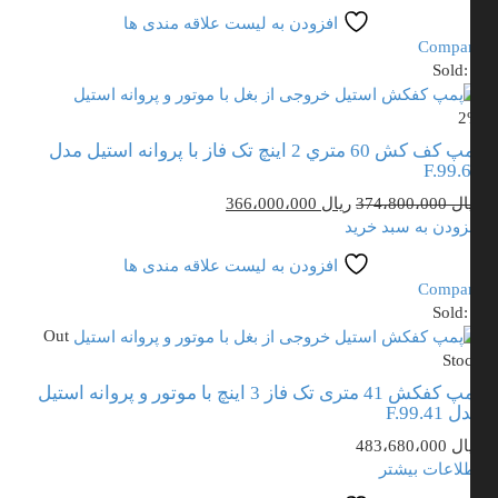
ریال 556،000،000
ریال 540،000،000
افزودن به لیست علاقه مندی ها
بود.
است.
Compa
Sold
2
پمپ کف کش 60 متري 2 اینچ تک فاز با پروانه استیل مدل
F.99.
قیمت
قیمت
ال
374،800،000
ریال
366،000،000
اصلی
فعلی
زودن به سبد خرید
ریال 374،800،000
ریال 366،000،000
افزودن به لیست علاقه مندی ها
بود.
است.
Compa
Sold
Out
Sto
پمپ کفکش 41 متری تک فاز 3 اینچ با موتور و پروانه استیل
F.99.41
ال
483،680،000
لاعات بیشتر