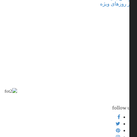
 روزهای ویژه
شعار نگین پمپ
آخرین پمپ کفکش و لجن کش که می خرید
follow 